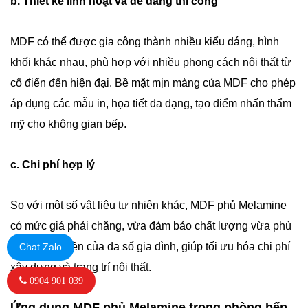
b. Thiết kế linh hoạt và dễ dàng thi công
MDF có thể được gia công thành nhiều kiểu dáng, hình
khối khác nhau, phù hợp với nhiều phong cách nội thất từ
cổ điển đến hiện đại. Bề mặt mịn màng của MDF cho phép
áp dụng các mẫu in, họa tiết đa dạng, tạo điểm nhấn thẩm
mỹ cho không gian bếp.
c. Chi phí hợp lý
So với một số vật liệu tự nhiên khác, MDF phủ Melamine
có mức giá phải chăng, vừa đảm bảo chất lượng vừa phù
hợp với túi tiền của đa số gia đình, giúp tối ưu hóa chi phí
Chat Zalo
xây dựng và trang trí nội thất.
0904 901 039
Ứng dụng MDF phủ Melamine trong phòng bếp