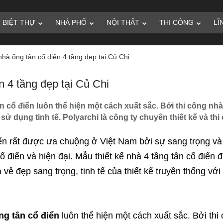
BIỆT THỰ
NHÀ PHỐ
NỘI THẤT
THI CÔNG
LĨ
 nhà ống tân cổ điển 4 tầng đẹp tại Củ Chi
n 4 tầng đẹp tại Củ Chi
ân cổ điển luôn thể hiện một cách xuất sắc. Bởi thi công nhà
sử dụng tinh tế. Polyarchi là công ty chuyên thiết kế và thi
ển rất được ưa chuộng ở Việt Nam bởi sự sang trọng và
 cổ điển và hiện đại. Mẫu
thiết kế nhà 4 tầng
tân cổ điển 
 vẻ đẹp sang trọng, tinh tế của thiết kế truyền thống vớ
ầng tân cổ điển
luôn thể hiện một cách xuất sắc. Bởi thi