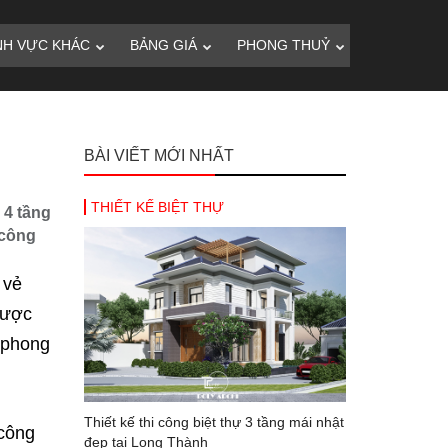
NH VỰC KHÁC
BẢNG GIÁ
PHONG THUỶ
BÀI VIẾT MỚI NHẤT
THIẾT KẾ BIỆT THỰ
 4 tầng
 công
 vẻ
được
i phong
Thiết kế thi công biệt thự 3 tầng mái nhật
 công
đẹp tại Long Thành