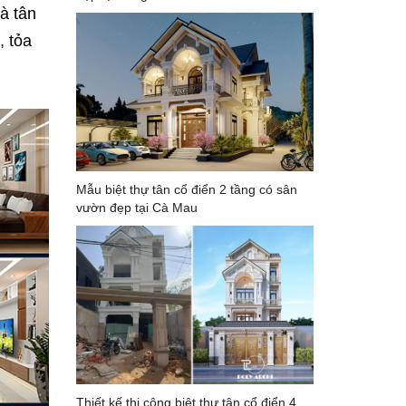
à tân
, tỏa
Mẫu biệt thự tân cổ điển 2 tầng có sân
vườn đẹp tại Cà Mau
Thiết kế thi công biệt thự tân cổ điển 4