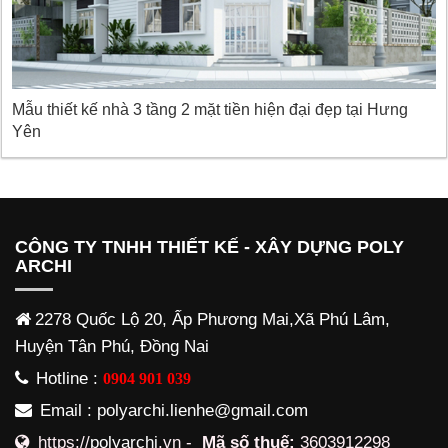
Mẫu thiết kế nhà 3 tầng 2 mặt tiền hiện đại đẹp tại Hưng
Yên
CÔNG TY TNHH THIẾT KẾ - XÂY DỰNG POLY
ARCHI
2278 Quốc Lộ 20, Ấp Phương Mai,Xã Phú Lâm,
Huyện Tân Phú, Đồng Nai
Hotline :
0904 901 039
Email : polyarchi.lienhe@gmail.com
https://
polyarchi
.vn -
Mã số thuế:
3603912298