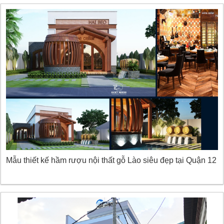
Mẫu thiết kế hầm rượu nội thất gỗ Lào siêu đẹp tại Quận 12