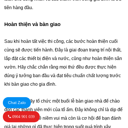
tiên hàng đầu.
Hoàn thiện và bàn giao
Sau khi hoàn tất việc thi công, các bước hoàn thiện cuối
cùng sẽ được tiến hành. Đây là giai đoạn trang trí nội thất,
lắp đặt các thiết bị điện và nước, cũng như hoàn thiện sân
vườn. Hãy chắc chắn rằng mọi thứ đều được thực hiện
đúng ý tưởng ban đầu và đạt tiêu chuẩn chất lượng trước
khi bàn giao cho gia đình.
Cuối cùng, hãy tổ chức một buổi lễ bàn giao nhà để chào
Chat Zalo
đón các thành viên mới của tổ ấm. Đây không chỉ là dịp để
0904 901 039
cùng nhau chia sẻ niềm vui mà còn là cơ hội để bạn đánh
giá lại những gì đã thực hiện trong suốt quá trình xây